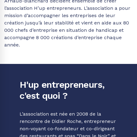
Arnaud-Blanchard décident ensemble de créer
l’association H’up entrepreneurs. L’association a pour
mission d’accompagner les entreprises de leur
création jusqu’à leur stabilité et vient en aide aux 80
000 chefs d’entreprise en situation de handicap et
accompagne 8 000 créations d’entreprise chaque
année.
H'up entrepreneurs,
c'est quoi ?
L’association est née en 2008 de la
rencontre de Didier Roche, entrepreneur
non-voyant co-fondateur et co-dirigeant
des restaurants et spas “Dans le Noir” et