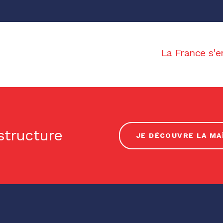
La France s'e
 structure
JE DÉCOUVRE LA MA