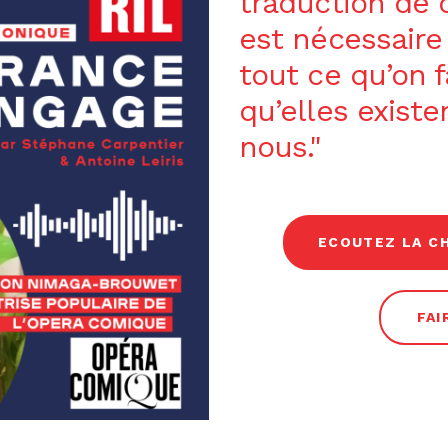
traduction de c
est nécessaire
tout ce qu’on f
qu’elles exist
nous."
ECOUTEZ LA C
FAI