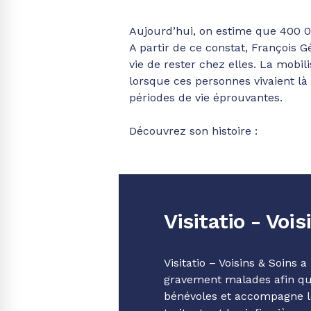
Aujourd’hui, on estime que 400 000
A partir de ce constat, François G
vie de rester chez elles. La mobil
lorsque ces personnes vivaient là
périodes de vie éprouvantes.
Découvrez son histoire :
Visitatio - Vois
Visitatio – Voisins & Soins
gravement malades afin qu’e
bénévoles et accompagne le