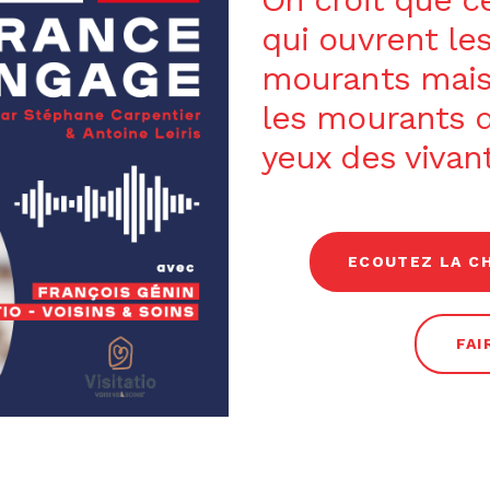
qui ouvrent le
mourants mais
les mourants q
yeux des vivan
ECOUTEZ LA C
FAI