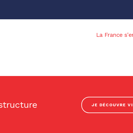
La France s'e
 structure
JE DÉCOUVRE VI