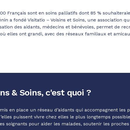
 Français sont en soins palliatifs dont 85 % souhaiteraien
énin a fondé Visitatio – Voisins et Soins, une association 
isation des aidants, médecins et bénévoles, permet de recré
 où elles ont grandi, avec des réseaux familiaux et amicau
ins & Soins, c'est quoi ?
 a mis en place un réseau d’aidants qui accompagnent les p
lles puissent vivre chez elles le plus longtemps possible.
s soignants pour aider les malades, soutenir les proches