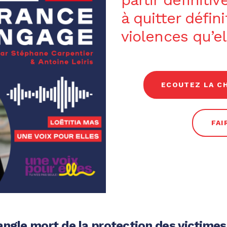
à quitter défin
violences qu’el
ECOUTEZ LA C
FAI
l’angle mort de la protection des victimes