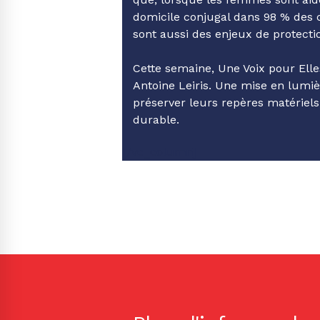
domicile conjugal dans 98 % des 
sont aussi des enjeux de protecti
Cette semaine,
Une Voix pour Elle
Antoine Leiris
. Une mise en lumiè
préserver leurs repères matériels
durable.
[/vc_column]