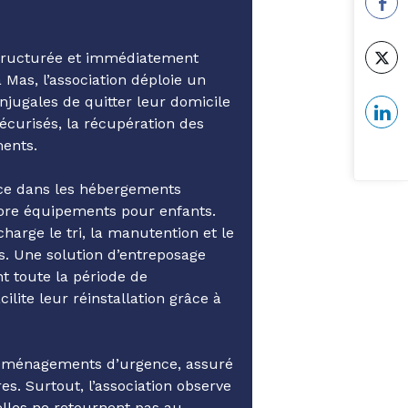
tructurée et immédiatement
a Mas, l’association déploie un
ugales de quitter leur domicile
écurisés, la récupération des
ments.
ence dans les hébergements
core équipements pour enfants.
charge le tri, la manutention et le
es. Une solution d’entreposage
t toute la période de
lite leur réinstallation grâce à
déménagements d’urgence, assuré
s. Surtout, l’association observe
elles ne retournent pas au