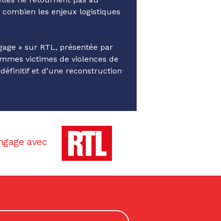
 combien les enjeux logistiques
ngage » sur
RTL
, présentée par
emmes victimes de violences de
définitif et d’une reconstruction
ngage avec