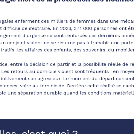
jugales enferment des milliers de femmes dans une méc
 difficile de s’extraire. En 2023, 271 000 personnes ont é
ébergement d’urgence se sont renforcés ces dernières ann
un conjoint violent ne se résume pas à franchir une porte
atifs, les affaires des enfants, des souvenirs, du mobilier
ce, entre la décision de partir et la possibilité réelle de
s. Les retours au domicile violent sont fréquents : en mo
définitivement son agresseur. Le moment du départ concen
olences, voire au féminicide. Derrière cette réalité se c
le une séparation durable quand les conditions matériell
les, c'est quoi ?