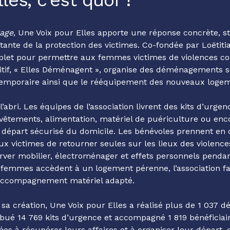
gage
,
Une Voix pour Elles
apporte une réponse concrète, s
istante de la protection des victimes. Co-fondée par Loëtiti
et pour permettre aux femmes victimes de violences conj
itif, « Elles Déménagent », organise des déménagements s
 temporaire ainsi que le rééquipement des nouveaux loge
’abri. Les équipes de l’association livrent des kits d’urg
, vêtements, alimentation, matériel de puériculture ou en
 le départ sécurisé du domicile. Les bénévoles prennent en 
aux victimes de retourner seules sur les lieux des violenc
rver mobilier, électroménager et effets personnels pendan
 femmes accèdent à un logement pérenne, l’association faci
 accompagnement matériel adapté.
 sa création,
Une Voix pour Elles
a réalisé plus de 1 037 
ibué 14 769 kits d’urgence et accompagné 1 819 bénéficiaire
es à récupérer leurs affaires et à organiser leur départ, 