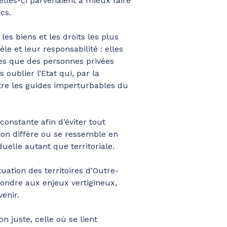
elles-ci parvenaient à mieux faire
cs.
es biens et les droits les plus
le et leur responsabilité : elles
res que des personnes privées
oublier l’Etat qui, par la
 être les guides imperturbables du
 constante afin d’éviter tout
on diffère ou se ressemble en
uelle autant que territoriale.
uation des territoires d’Outre-
ondre aux enjeux vertigineux,
enir.
n juste, celle où se lient