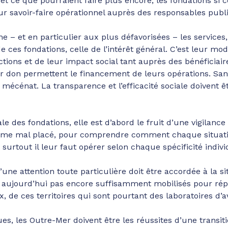
et ce que pourraient faire plus encore, les fondations si c
leur savoir-faire opérationnel auprès des responsables publi
 – et en particulier aux plus défavorisées – les services, l
e ces fondations, celle de l’intérêt général. C’est leur modè
ctions et de leur impact social tant auprès des bénéficiai
 don permettent le financement de leurs opérations. Sans 
e mécénat. La transparence et l’efficacité sociale doivent
ale des fondations, elle est d’abord le fruit d’une vigilance
nisme mal placé, pour comprendre comment chaque situati
surtout il leur faut opérer selon chaque spécificité individ
ne attention toute particulière doit être accordée à la sit
t aujourd’hui pas encore suffisamment mobilisés pour rép
 de ces territoires qui sont pourtant des laboratoires d’av
s, les Outre-Mer doivent être les réussites d’une transitio