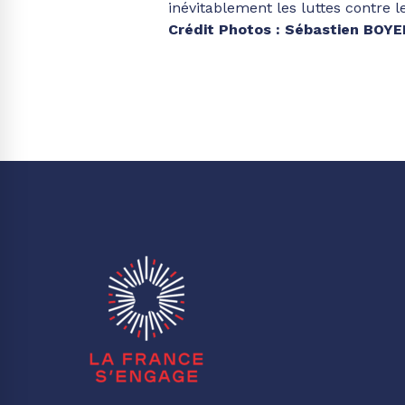
inévitablement les luttes contre l
Crédit Photos : Sébastien BOYE