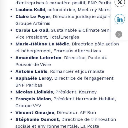
d’entreprises à caractère positif, BNP Paribas
Loubna Ksibi
, cofondatrice, Meet my Mama
Claire Le Foyer
, Directrice juridique adjointe,
Groupe Artémis
Carole Le Gall,
Sustainable & Climate Senior
Vice President, TotalEnergies
Marie-Hélène Le Nédic
, Directrice pôle action
et hébergement, Emmaüs Alternatives
Amandine Lebreton
, Directrice, Pacte du
Pouvoir de Vivre
Antoine Leiris
, Romancier et journaliste
Raphaèle Leroy
, Directrice de l’engagement,
BNP Paribas
Nicolas Lioliakis
, Président, Kearney
François Melon
, Président Harmonie Habitat,
Groupe VYV
Vincent Omarjee
, Directeur, AP Run
Stéphanie Osmont
, Directrice de l’innovation
sociale et environnementale, La Poste