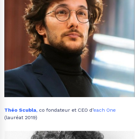
Théo Scubla
,
co fondateur et CEO d’
each One
(lauréat 2019)