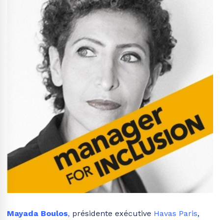
Mayada Boulos
,
présidente exécutive
Havas Paris
,